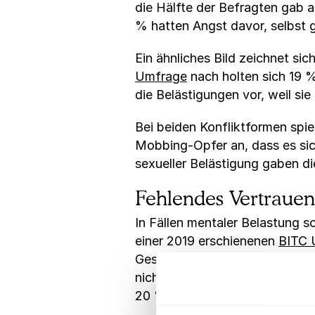
die Hälfte der Befragten gab a
% hatten Angst davor, selbst 
Ein ähnliches Bild zeichnet sic
Umfrage
nach holten sich 19 %
die Belästigungen vor, weil sie
Bei beiden Konfliktformen spie
Mobbing-Opfer an, dass es sic
sexueller Belästigung gaben d
Fehlendes Vertraue
In Fällen mentaler Belastung s
einer 2019 erschienenen
BITC 
Gesundheits- bzw. HR-Managem
nicht hätte helfen können. Wei
20 % das Problem gar nicht ers