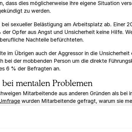
n, dass dies möglicherweise ihre eigene Situation vers
gekündigt zu werden.
h bei sexueller Belästigung am Arbeitsplatz ab. Einer 
 der Opfer aus Angst und Unsicherheit keine Hilfe. W
 berufliche Nachteile befürchteten.
lte im Übrigen auch der Aggressor in die Unsicherheit
h bei der mobbenden Person um die direkte Führungsk
ies 6 % der Befragten an.
n bei mentalen Problemen
chweigen Mitarbeitende aus anderen Gründen als bei in
Umfrage
wurden Mitarbeitende gefragt, warum sie me
ent angesprochen hatten. Hierbei glaubten 29 % de
tere 27 % befürchteten, dass ihr Anliegen nicht vertr
t am Arbeitsplatz thematisieren wollten.