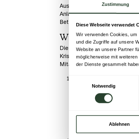
Zustimmung
Aus den genannten Gründen zei
Anlaufstellen und Angebote in 
Betroffenen sich damit wohlfüh
Diese Webseite verwendet 
Wie Organisationen
Wir verwenden Cookies, um I
und die Zugriffe auf unsere 
Die Konsequenz aus den genannt
Website an unsere Partner fü
Krisensituationen schweigt. D
möglicherweise mit weiteren
Mitarbeitenden zu erleichtern
der Dienste gesammelt habe
Niederschwellige digitale
Einwilligungsauswahl
Notwendig
Wenn es um Mitarbeiterunt
Arbeitgeber. Laut einer vo
Kontaktweg den Ersteinstie
Angeboten in wenigen Klic
Schritte. Zudem können dig
Ablehnen
zeitungebunden einzuordne