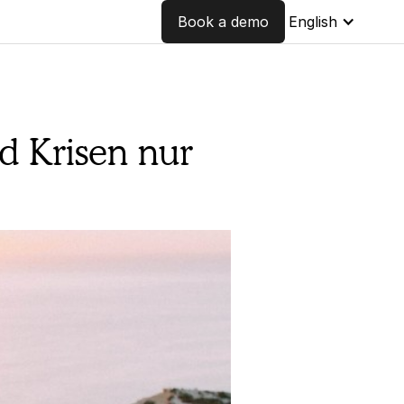
Book a demo
English
d Krisen nur