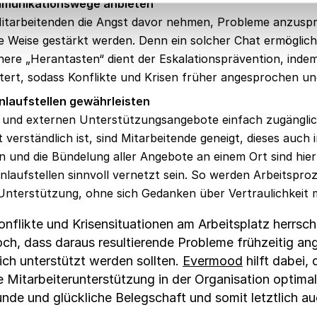
munikationswege anbieten
itarbeitenden die Angst davor nehmen, Probleme anzuspr
e Weise gestärkt werden. Denn ein solcher Chat ermöglic
ere „Herantasten“ dient der Eskalationsprävention, indem 
tert, sodass Konflikte und Krisen früher angesprochen un
nlaufstellen gewährleisten
rnen und externen Unterstützungsangebote einfach zugängl
 verständlich ist, sind Mitarbeitende geneigt, dieses auc
nd die Bündelung aller Angebote an einem Ort sind hier
Anlaufstellen sinnvoll vernetzt sein. So werden Arbeitspro
 Unterstützung, ohne sich Gedanken über Vertraulichkeit
onflikte und Krisensituationen am Arbeitsplatz herrsch
doch, dass daraus resultierende Probleme frühzeitig a
ich unterstützt werden sollten.
Evermood
hilft dabei,
 Mitarbeiterunterstützung in der Organisation optimal
nde und glückliche Belegschaft und somit letztlich au