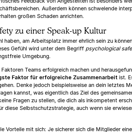
itisches Feedback von Angestellten ist besonders wert
schäftsbereichen. Außerdem können schwelende interp
erhalten großen Schaden anrichten.
fety zu einer Speak-up Kultur
l haben, am Arbeitsplatz immer ehrlich sein zu können
eses Gefühl wird unter dem Begriff
psychological safe
ngstfreie Umgebung.
e Faktoren Teams erfolgreich machen und herausgefu
gste Faktor für erfolgreiche Zusammenarbeit
ist. 
ehen. Denke jedoch beispielsweise an dein letztes Me
agen kannst, was eigentlich das Ziel des gemeinsamen
 keine Fragen zu stellen, die dich als inkompetent ersc
für diese Selbstschutzstrategie, auch wenn sie erwi
le Vorteile mit sich: Je sicherer sich die Mitglieder e