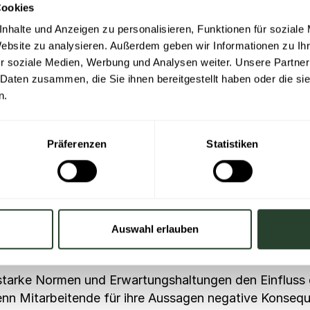
Cookies
 oder unter Stress wird es allgemein akzeptiert, Emotion
nhalte und Anzeigen zu personalisieren, Funktionen für soziale
Website zu analysieren. Außerdem geben wir Informationen zu I
, auch Bedenken zu schwierigen Themen wie Vorurteilen, 
r soziale Medien, Werbung und Analysen weiter. Unsere Partner
 Daten zusammen, die Sie ihnen bereitgestellt haben oder die s
n.
ur ist abhängig von Normen und Erw
nde verschlossener. Studien zeigen zum Beispiel, dass 
Präferenzen
Statistiken
e am Arbeitsplatz Benachteiligung erfahren. Wieso we
zwei Dimensionen, die darauf einwirken, ob Menschen 
– die
Persönlichkeitsausprägung des Individuums u
rtierte oder schüchterne Personen bringen von Natur 
el dazu kann die Angst vor Sanktionen oder “sozialen
Auswahl erlauben
ruck ausüben.
starke Normen und Erwartungshaltungen den Einfluss 
nn Mitarbeitende für ihre Aussagen negative Konsequ