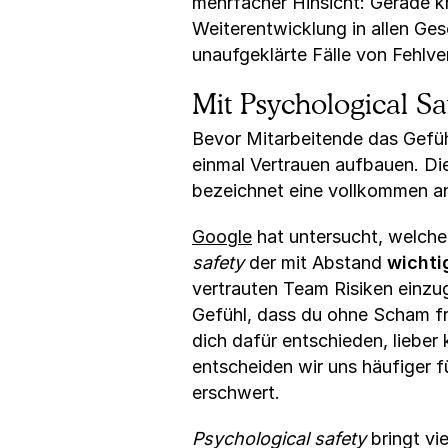
mehrfacher Hinsicht: Gerade kr
Weiterentwicklung in allen Ge
unaufgeklärte Fälle von Fehlv
Mit Psychological Sa
Bevor Mitarbeitende das Gefüh
einmal Vertrauen aufbauen. Di
bezeichnet eine vollkommen a
Google
hat untersucht, welch
safety
der mit Abstand
wichti
vertrauten Team Risiken einzug
Gefühl, dass du ohne Scham fr
dich dafür entschieden, lieber
entscheiden wir uns häufiger 
erschwert.
Psychological safety
bringt vie