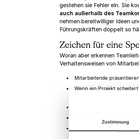
gestehen sie Fehler ein. Sie 
auch außerhalb des Teamkon
nehmen bereitwilliger Ideen un
Führungskräften doppelt so häu
Zeichen für eine Sp
Woran aber erkennen Teamleite
Verhaltensweisen von Mitarbeit
Mitarbeitende präsentieren
Wenn ein Projekt scheitert
die Learnings.
Teammitglieder widersprech
Mitarbeitende opfern freiw
Zustimmung
Es finden sich Freiwillige
Aufgabe zum ersten Mal 