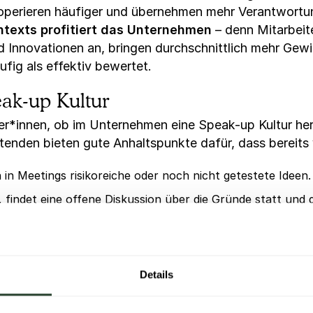
kooperieren häufiger und übernehmen mehr Verantwortu
texts profitiert das Unternehmen
– denn Mitarbeit
d Innovationen an, bringen durchschnittlich mehr Gew
fig als effektiv bewertet.
eak-up Kultur
r*innen, ob im Unternehmen eine Speak-up Kultur her
enden bieten gute Anhaltspunkte dafür, dass bereits v
 in Meetings risikoreiche oder noch nicht getestete Ideen.
, findet eine offene Diskussion über die Gründe statt und
en ihren Führungskräften und kritisieren sie konstruktiv.
illig Zeit und Ressourcen, um einem Teammitglied zu helfe
Details
 für Aufgaben, auch wenn diese Personen sich auf dem Gebi
übernehmen.