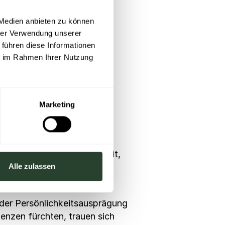
en zu zeigen und insbesondere
 Medien anbieten zu können
hrer Verwendung unserer
Diskriminierung oder Mobbing
 führen diese Informationen
ie im Rahmen Ihrer Nutzung
artungshaltungen
mehr als die Hälfte aller
Marketing
rden so viele Fälle nicht
das Risiko eingehen, über
nd situative
aus weniger Bereitschaft mit,
 Kosten” auch auf
Alle zulassen
der Persönlichkeitsausprägung
enzen fürchten, trauen sich