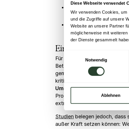
Diese Webseite verwendet 
In schwierigen Situationen
Wir verwenden Cookies, um I
Schwäche zuzugeben.
und die Zugriffe auf unsere 
Mitarbeitende trauen sich
Website an unsere Partner fü
anzusprechen.
möglicherweise mit weiteren
der Dienste gesammelt habe
Eine Speak-up Kult
Einwilligungsauswahl
Für gewöhnlich sind Mitarbeite
Notwendig
Betroffenen schweigen, wenn si
gemeldet? Prinzipiell gibt es 
kritische Themen zu sprechen 
Umgebungseinflüsse.
Introve
Probleme anzusprechen. Parall
Ablehnen
extrovertierte Personen viel D
Studien
belegen jedoch, dass 
außer Kraft setzen können: We