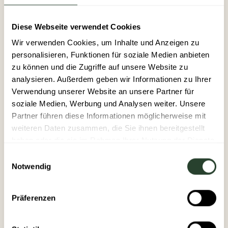
Diese Webseite verwendet Cookies
Wir verwenden Cookies, um Inhalte und Anzeigen zu
Produkte
personalisieren, Funktionen für soziale Medien anbieten
zu können und die Zugriffe auf unsere Website zu
Evermood Care
analysieren. Außerdem geben wir Informationen zu Ihrer
Evermood Discover
Verwendung unserer Website an unsere Partner für
soziale Medien, Werbung und Analysen weiter. Unsere
Evermood Return
Partner führen diese Informationen möglicherweise mit
Preise
weiteren Daten zusammen, die Sie ihnen bereitgestellt
haben oder die sie im Rahmen Ihrer Nutzung der Dienste
Kunden
gesammelt haben.
Einwilligungsauswahl
Notwendig
Unternehmen
Präferenzen
Über uns
Mission