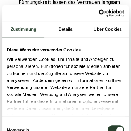
Führungskraft lassen das Vertrauen langsam
wachsen und fördern einen ungezwungenen
Austausch. In solchen one-on-ones,
beispielsweise im Zwei-Wochen-Takt, darf gern
Zustimmung
Details
Über Cookies
auf eine Agenda verzichtet werden und
fachliche Themen sollten nur am Rande zur
Sprache kommen. Häufig öffnen sich
Diese Webseite verwendet Cookies
Mitarbeitende in solchen Gesprächen noch
Wir verwenden Cookies, um Inhalte und Anzeigen zu
einmal ganz anders und geben letztendlich sehr
personalisieren, Funktionen für soziale Medien anbieten
ehrliches Feedback.
zu können und die Zugriffe auf unsere Website zu
analysieren. Außerdem geben wir Informationen zu Ihrer
Manchmal fällt es schwer, Probleme im Team
Verwendung unserer Website an unsere Partner für
mit der direkten Führungskraft anzusprechen.
soziale Medien, Werbung und Analysen weiter. Unsere
Daher kann es helfen, unterschiedliche
Partner führen diese Informationen möglicherweise mit
betriebliche Anlaufstellen als Kontaktperson
weiteren Daten zusammen, die Sie ihnen bereitgestellt
anzubieten. In großen Unternehmen kann das
haben oder die sie im Rahmen Ihrer Nutzung der Dienste
beispielsweise der Betriebsrat sein, in kleineren
gesammelt haben.
Einwilligungsauswahl
eine Ansprechperson in HR. Idealerweise gibt
Notwendig