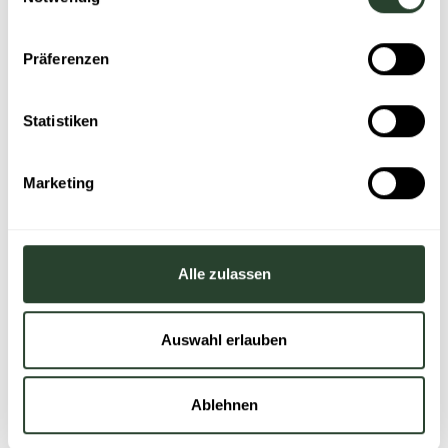
es eine von den Mitarbeitenden gewählte
Vertrauensperson.
Präferenzen
Alle Kommunikationswege, mit denen das Risiko
von negativen Konsequenzen und Repressalien
Statistiken
für die meldende Person minimiert werden
können, erweisen sich als großer Hebel auf
Marketing
dem Weg zu mehr Mitarbeiterengagement.
Anonyme schriftliche Kommunikationskanäle
erleichtern Mitarbeitenden den ersten Schritt.
Bei Evermood haben wir deswegen neben
Alle zulassen
unserem digitalen Assistenten für den
anonymen Erstkontakt sogar die Möglichkeit
Auswahl erlauben
für eine diskrete Zwei-Wege Kommunikation mit
einer Vertrauensperson entwickelt.
Mitarbeitende dürfen so selbst entscheiden, ob
Ablehnen
und wann sie ihre Identität preisgeben