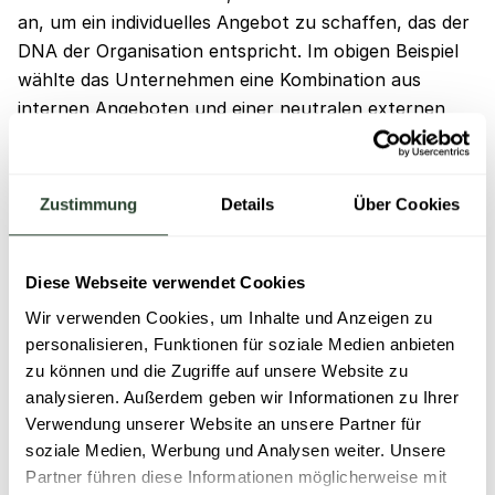
an, um ein individuelles Angebot zu schaffen, das der
DNA der Organisation entspricht. Im obigen Beispiel
wählte das Unternehmen eine Kombination aus
internen Angeboten und einer neutralen externen
Plattform. Egal, wie das finale Angebot aussieht,
einige Punkte sollte es in jedem Fall abdecken:
Zustimmung
Details
Über Cookies
Einfache Handhabe
, die es Betroffenen
ermöglicht, schnell und unkompliziert Vorfälle
zu melden
Diese Webseite verwendet Cookies
Transparenter Prozess
, der verdeutlicht,
Wir verwenden Cookies, um Inhalte und Anzeigen zu
welche Informationen wie verarbeitet werden
personalisieren, Funktionen für soziale Medien anbieten
und wie der Stand der Bearbeitung ist
zu können und die Zugriffe auf unsere Website zu
analysieren. Außerdem geben wir Informationen zu Ihrer
Flexible Zielsetzung
, durch die Betroffene
Verwendung unserer Website an unsere Partner für
selbst entscheiden können, ob sie einen Vorfall
soziale Medien, Werbung und Analysen weiter. Unsere
lediglich melden oder in der weiteren
Partner führen diese Informationen möglicherweise mit
Bearbeitung involviert sein möchten (bspw.