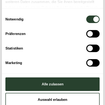
weiteren Daten zusammen, die Sie ihnen bereitgestellt
durch Folgegespräche)
haben oder die sie im Rahmen Ihrer Nutzung der Dienste
gesammelt haben.
Geschützter Dialog
, der den Austausch
Einwilligungsauswahl
Notwendig
zwischen Betroffenen und
Vertrauenspersonen ermöglicht, Vertrauen in
das Angebot aufbaut und etwaige
Präferenzen
Handlungsempfehlungen zulässt
Neutrale Bearbeitung
, die Betroffenen
Statistiken
zusichert, dass sie keine negativen
Konsequenzen oder Repressalien für sich
Marketing
selbst fürchten müssen
Sinnvolle Auswertungen
, die es Organisationen
ermöglichen, personelle sowie kulturelle
Maßnahmen abzuleiten, ohne dabei die
Alle zulassen
Anonymität der Betroffenen zu gefährden
Auswahl erlauben
Fazit