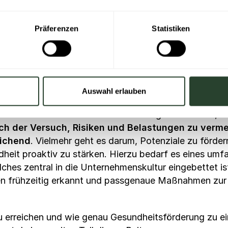
und Motivation von Mitarbeitenden schmälert. Arbeitn
sitiven Teamkultur ist man weit entfernt. Langfristi
Präferenzen
Statistiken
Gesundheit beeinträchtigen, die Arbeitsqualität hera
haben. So führt der Leistungsdruck Untersuchungen zu
mpo arbeiten, welches sie nicht dauerhaft halten kön
t erreichen und jede*r Achte krank im Unternehmen ers
Auswahl erlauben
ntale Gesundheit der Mitarbeitenden geachtet wird, ko
ich der Versuch, Risiken und Belastungen zu verm
eichend
. Vielmehr geht es darum, Potenziale zu förder
heit proaktiv zu stärken. Hierzu bedarf es eines umf
es zentral in die Unternehmenskultur eingebettet is
en frühzeitig erkannt und passgenaue Maßnahmen zur
zu erreichen und wie genau Gesundheitsförderung zu e