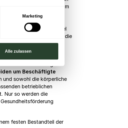
ehmende werden als Mittel zum
g kann diese
Marketing
bsetzen und eine erhöhte
folge dazu, dass ein Viertel
nen, während 18% von ihnen die
cheint (Chevalier/Kaluza,
Alle zulassen
mmt es auf die richtige
eiden um Beschäftigte
n und sowohl die körperliche
assenden betrieblichen
t. Nur so werden die
 Gesundheitsförderung
inem festen Bestandteil der