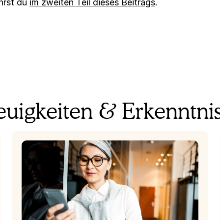
hrst du
im zweiten Teil dieses Beitrags
.
uigkeiten & Erkenntni