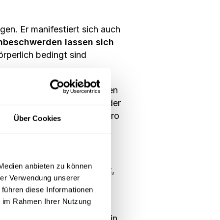
en. Er manifestiert sich auch
nbeschwerden lassen sich
rperlich bedingt sind
Produktivitätsverluste kosten
O). In Deutschland beträgt der
ung inzwischen 136 Mrd. Euro
Über Cookies
 Medien anbieten zu können
gsstil in Unternehmen
. Dort,
hrer Verwendung unserer
werden, findet die mentale
 führen diese Informationen
ie im Rahmen Ihrer Nutzung
Erfolg im Mittelpunkt, was in