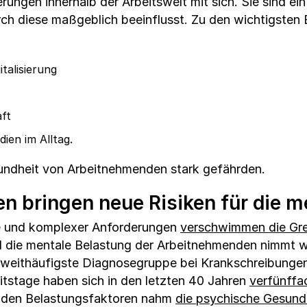
ungen innerhalb der Arbeitswelt mit sich. Sie sind ein
h diese maßgeblich beeinflusst. Zu den wichtigsten 
talisierung
ft
ien im Alltag.
undheit von Arbeitnehmenden stark gefährden.
n bringen neue Risiken für die m
e und komplexer Anforderungen
verschwimmen die Gr
 die mentale Belastung der Arbeitnehmenden nimmt we
weithäufigste Diagnosegruppe bei Krankschreibungen 
itstage haben sich in den letzten 40 Jahren
verfünffa
den Belastungsfaktoren nahm
die psychische Gesundh