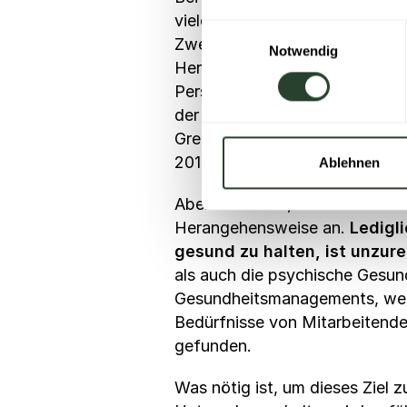
vielen Fällen die Potenziale 
Einwilligungsauswahl
Zweck gesehen und von einer po
Notwendig
Herangehensweise die mentale 
Personalfluktuation zur Folge 
der Beschäftigten in einem Te
Grenze ihrer Leistungsfähigkei
2015).
Ablehnen
Aber auch dort, wo auf die me
Herangehensweise an.
Ledigl
gesund zu halten, ist unzur
als auch die psychische Gesund
Gesundheitsmanagements, welch
Bedürfnisse von Mitarbeitend
gefunden.
Was nötig ist, um dieses Ziel 