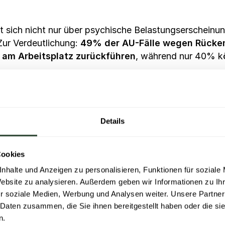
 sich nicht nur über psychische Belastungserscheinung
Zur Verdeutlichung:
49% der AU-Fälle wegen Rücke
 am Arbeitsplatz zurückführen
, während nur 40% kö
sind weitreichend und kaum kalkulierbar. Allein durch 
die Weltwirtschaft jährlich rund eine Billion Euro (WH
ng aufgrund von Arbeitsunfähigkeit wegen Überarbeit
Details
tz und Arbeitsmedizin).
tarbeiterführung
Cookies
nhalte und Anzeigen zu personalisieren, Funktionen für soziale
deutsamen Einfluss auf diesen Trend spielt der
Führun
Website zu analysieren. Außerdem geben wir Informationen zu I
rbeitskraft” und weniger als “Mitarbeitende” gesehen 
r soziale Medien, Werbung und Analysen weiter. Unsere Partner
chäftigen nicht genügend Beachtung.
 Daten zusammen, die Sie ihnen bereitgestellt haben oder die s
n.
 steht in der Regel das Streben nach wirtschaftlichem 