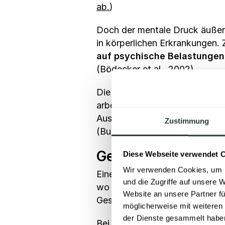
ab.
)
Doch der mentale Druck äußert
in körperlichen Erkrankungen. 
auf psychische Belastungen
(Bödecker et al., 2002).
Die Folgen dieser Entwicklung 
arbeitsunfähige Mitarbeitende 
Ausfall an Bruttowertschöpfu
Zustimmung
(Bundesanstalt für Arbeitsschu
Gefahrenquelle Mi
Diese Webseite verwendet 
Wir verwenden Cookies, um I
Einen oft übersehenen aber be
und die Zugriffe auf unsere 
wo Teammitglieder mehr als “A
Website an unsere Partner fü
Gesundheit der einzelnen Bes
möglicherweise mit weiteren
der Dienste gesammelt habe
Bei einem solchen Führungsstil