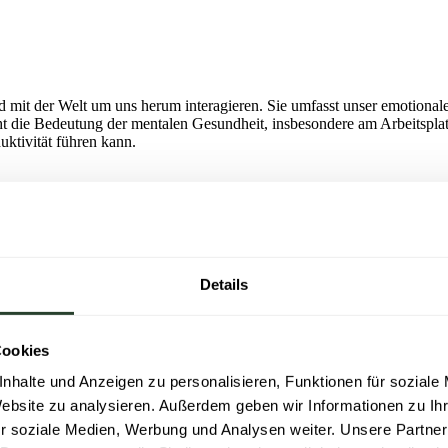
d mit der Welt um uns herum interagieren. Sie umfasst unser emotional
cht die Bedeutung der mentalen Gesundheit, insbesondere am Arbeitsplatz
uktivität führen kann.
ziales Wohlbefinden. Sie beeinflusst, wie Einzelpersonen im täglichen
ngen treffen und mit anderen interagieren. Eine gute mentale Gesundh
Details
die Fähigkeit, zur Gemeinschaft oder Gesellschaft beizutragen.
latz wichtig?
Cookies
ität, Engagement und Zufriedenheit beeinflusst. Ein gesunder psychisch
nhalte und Anzeigen zu personalisieren, Funktionen für soziale
gensatz dazu kann eine schlechte mentale Gesundheit zu nachlassender
Website zu analysieren. Außerdem geben wir Informationen zu I
Arbeitsplatz schafft ein unterstützendes Umfeld, das sowohl den Mita
r soziale Medien, Werbung und Analysen weiter. Unsere Partner