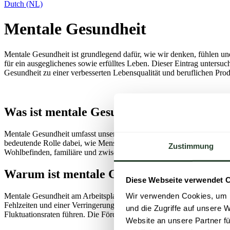
Dutch (NL)
Mentale Gesundheit
Mentale Gesundheit ist grundlegend dafür, wie wir denken, fühlen un
für ein ausgeglichenes sowie erfülltes Leben. Dieser Eintrag untersu
Gesundheit zu einer verbesserten Lebensqualität und beruflichen Prod
Was ist mentale Gesundheit?
Mentale Gesundheit umfasst unser emotionales, psychologisches und so
bedeutende Rolle dabei, wie Menschen mit Stress umgehen, Entscheidu
Zustimmung
Wohlbefinden, familiäre und zwischenmenschliche Beziehungen sowie 
Warum ist mentale Gesundheit am Arbeitsp
Diese Webseite verwendet 
Mentale Gesundheit am Arbeitsplatz ist unabdingbar, da sie Produktiv
Wir verwenden Cookies, um I
Fehlzeiten und einer Verringerung von Arbeitsunfällen führen. Im Ge
und die Zugriffe auf unsere 
Fluktuationsraten führen. Die Förderung der mentalen Gesundheit am 
Website an unsere Partner fü