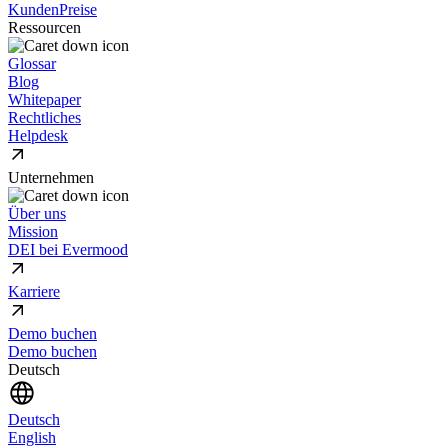
Kunden
Preise
Ressourcen
Glossar
Blog
Whitepaper
Rechtliches
Helpdesk
Unternehmen
Über uns
Mission
DEI bei Evermood
Karriere
Demo buchen
Demo buchen
Deutsch
Deutsch
English