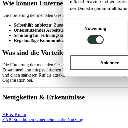
möglicherweise mit weiteren
Wie können Unternehmen die mentale Gesu
der Dienste gesammelt habe
Die Förderung der mentalen Gesundheit am Arbeitsplatz kann mehrere
Einwilligungsauswahl
Selbsthilfe anbieten:
Zugang zu Ressourcen für mentale Gesund
Notwendig
Unterstützendes Arbeitsumfeld
: Ein gesundheitsförderndes u
Schulung für Führungskräfte
: Schulungen für Führungskräf
Regelmäßige Kommunikation und Feedback
: Eine offene u
Was sind die Vorteile der Förderung von 
Ablehnen
Die Förderung der mentalen Gesundheit in Organisationen bringt eine
Zusammenhang mit psychischen Krankheitsfällen und eine erhöhte Mit
und einen stärkeren Ruf als attraktiver Arbeitsplatz. Die Priorisieru
Organisation bei.
Neuigkeiten & Erkenntnisse
HR & Kultur
EAP: So erhöhen Unternehmen die Nutzung