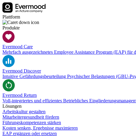
Plattform
Produkte
Evermood Care
Mehrfach ausgezeichnetes Employee Assistance Program (EAP) für d
Evermood Discover
Intuitive Gefährdungsbeurteilung Psychischer Belastungen (GBU-Ps
Evermood Return
Voll-integriertes und effizientes Betriebliches Eingliederungsmanag
Lösungen
Arbeitskultur gestalten
Mitarbeitergesundheit fördern
Führungskompetenzen stärken
Kosten senken, Ergebnisse maximieren
EAP ergänzen oder ersetzen