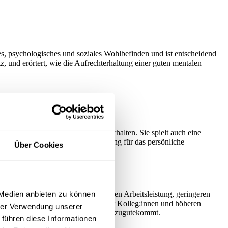
es, psychologisches und soziales Wohlbefinden und ist entscheidend
, und erörtert, wie die Aufrechterhaltung einer guten mentalen
 Leben denken, fühlen und sich verhalten. Sie spielt auch eine
eit ist von entscheidender Bedeutung für das persönliche
Über Cookies
er Zustand kann zu einer verbesserten Arbeitsleistung, geringeren
 Medien anbieten zu können
 Leistung, erhöhten Konflikten unter Kolleg:innen und höheren
hrer Verwendung unserer
rbeitenden als auch der Organisation zugutekommt.
 führen diese Informationen