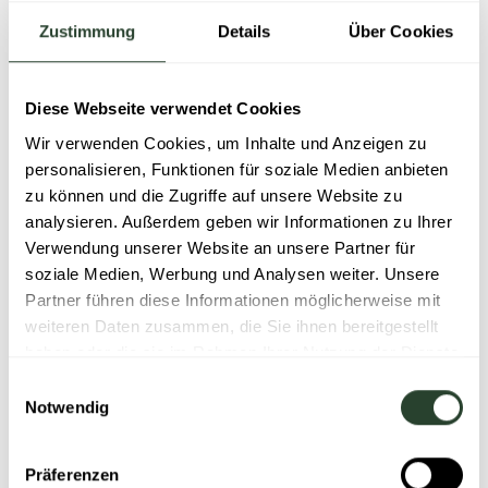
immaterielle Auswirkungen der Great Resignation
Zustimmung
Details
Über Cookies
berücksichtigt werden, wie z.B. eine geringere
Arbeitsmoral aufgrund von Personalengpässen oder
Rufschädigung. Verlassen Mitarbeitende das
Diese Webseite verwendet Cookies
Unternehmen, geht zudem jahrelange Expertise und
Wir verwenden Cookies, um Inhalte und Anzeigen zu
jede Menge Wissen verloren, welche nur schwer
personalisieren, Funktionen für soziale Medien anbieten
ersetzt werden können. Unternehmen haben also ein
zu können und die Zugriffe auf unsere Website zu
großes Interesse daran, Mitarbeitende zu halten und
analysieren. Außerdem geben wir Informationen zu Ihrer
langfristig zu binden.
Verwendung unserer Website an unsere Partner für
soziale Medien, Werbung und Analysen weiter. Unsere
Wie das erreicht werden kann und was muss ein
Partner führen diese Informationen möglicherweise mit
Unternehmen tun muss, um seine Mitarbeitenden zu
weiteren Daten zusammen, die Sie ihnen bereitgestellt
halten, erfährst du
im zweiten Teil dieses Beitrags.
haben oder die sie im Rahmen Ihrer Nutzung der Dienste
gesammelt haben.
Einwilligungsauswahl
Notwendig
Neuigkeiten & Erkenntnisse
Präferenzen