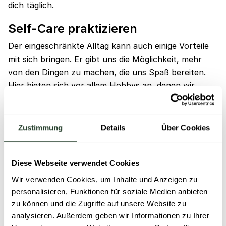
dich täglich.
Self-Care praktizieren
Der eingeschränkte Alltag kann auch einige Vorteile
mit sich bringen. Er gibt uns die Möglichkeit, mehr
von den Dingen zu machen, die uns Spaß bereiten.
Hier bieten sich vor allem Hobbys an, denen wir
zuhause ideal nachgehen können. Wie wäre es
beispielsweise mit einem guten Buch zur
Entspannung am Abend, spannenden
Zustimmung
Details
Über Cookies
Dokumentationen, die den eigenen Horizont
erweitern oder kurzen Meditations- und
Achtsamkeitsübungen? Auch bewusste Auszeiten mit
Diese Webseite verwendet Cookies
Naturklängen
oder einem Bad eignen sich perfekt für
Wir verwenden Cookies, um Inhalte und Anzeigen zu
mehr Self-Care. Jetzt ist die perfekte Zeit, dich mehr
personalisieren, Funktionen für soziale Medien anbieten
mit dem zu beschäftigen, was dir gut tut.
zu können und die Zugriffe auf unsere Website zu
analysieren. Außerdem geben wir Informationen zu Ihrer