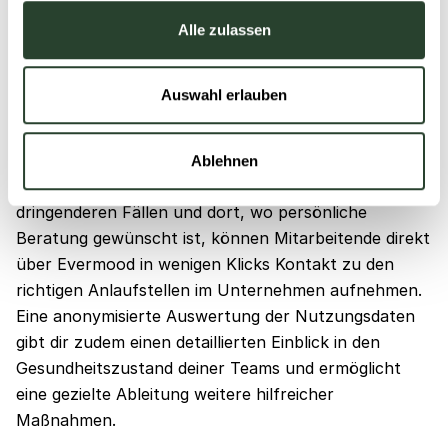
überall zu helfen.
Alle zulassen
Mit Evermoods Web-App bündelst du als
Führungskraft alle Angebote zur
Auswahl erlauben
Mitarbeiterunterstützung an einem zentralen Ort.
Hier kannst du informative sowie präventive Inhalte
in einer Wissensbibliothek teilen, auf die
Ablehnen
Teammitglieder rund um die Uhr zugreifen können. In
dringenderen Fällen und dort, wo persönliche
Beratung gewünscht ist, können Mitarbeitende direkt
über Evermood in wenigen Klicks Kontakt zu den
richtigen Anlaufstellen im Unternehmen aufnehmen.
Eine anonymisierte Auswertung der Nutzungsdaten
gibt dir zudem einen detaillierten Einblick in den
Gesundheitszustand deiner Teams und ermöglicht
eine gezielte Ableitung weitere hilfreicher
Maßnahmen.