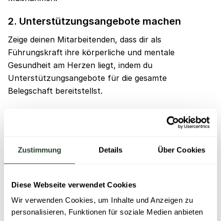
2. Unterstützungsangebote machen
Zeige deinen Mitarbeitenden, dass dir als
Führungskraft ihre körperliche und mentale
Gesundheit am Herzen liegt, indem du
Unterstützungsangebote für die gesamte
Belegschaft bereitstellst.
Bringe für ein ganzheitliches Angebot verschiedene
Stellen wie die Personalabteilung, das
Gesundheitsmanagement und den Betriebsrat
Zustimmung
Details
Über Cookies
zusammen.
Jede dieser Stellen hat ein Interesse
daran, dass die Belegschaft auch in Krisenzeiten
gesund und somit motiviert und produktiv bleibt.
Diese Webseite verwendet Cookies
Tragt gemeinsam zusammen, welche Beratungs- und
Wir verwenden Cookies, um Inhalte und Anzeigen zu
personalisieren, Funktionen für soziale Medien anbieten
Hilfsangebote bereits existieren und frage deine