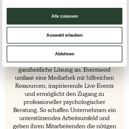
psychische Gesundheit und die Integration des
Themas in die Unternehmenskultur tragen dazu bei,
Alle zulassen
ein gesundes Arbeitsumfeld zu schaffen.
Auswahl erlauben
Für eine langfristige Förderung der
psychischen Gesundheit am Arbeitsplatz
Ablehnen
bietet Evermood eine umfassende und
ganzheitliche Lösung an. Evermood
umfasst eine Mediathek mit hilfreichen
Ressourcen, inspirierende Live-Events
und ermöglicht den Zugang zu
professioneller psychologischer
Beratung. So schaffen Unternehmen ein
unterstützendes Arbeitsumfeld und
geben ihren Mitarbeitenden die nötigen