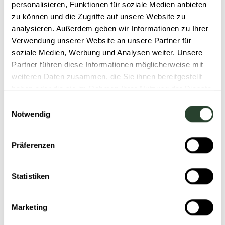
personalisieren, Funktionen für soziale Medien anbieten
Ggf. externe Unterstützung anbieten, wie zum
zu können und die Zugriffe auf unsere Website zu
Beispiel eine psychologische Beratung.
analysieren. Außerdem geben wir Informationen zu Ihrer
Verwendung unserer Website an unsere Partner für
Es ist außerdem wichtig, dass Mitarbeitende über
soziale Medien, Werbung und Analysen weiter. Unsere
verfügbare Unterstützungsangebote informiert sind.
Partner führen diese Informationen möglicherweise mit
Dazu gehören:
weiteren Daten zusammen, die Sie ihnen bereitgestellt
haben oder die sie im Rahmen Ihrer Nutzung der Dienste
Betriebsärztliche Dienste
gesammelt haben.
Einwilligungsauswahl
Notwendig
Externe Beratungsangebote
Möglichkeiten zur flexiblen Arbeitsgestaltung
Präferenzen
Langfristige Strategien
Statistiken
Neben der akuten Unterstützung sind langfristige
Strategien zur Förderung der psychischen
Gesundheit am Arbeitsplatz wichtig. Regelmäßige
Marketing
Schulungen, die Etablierung von Anlaufstellen für