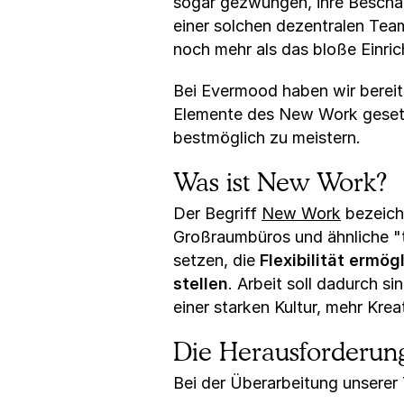
sogar gezwungen, ihre Beschä
einer solchen dezentralen Tea
noch mehr als das bloße Einri
Bei Evermood haben wir bereits
Elemente des New Work gesetz
bestmöglich zu meistern.
Was ist New Work?
Der Begriff
New Work
bezeichn
Großraumbüros und ähnliche "t
setzen, die
Flexibilität ermö
stellen
. Arbeit soll dadurch s
einer starken Kultur, mehr Krea
Die Herausforderu
Bei der Überarbeitung unsere