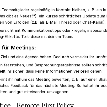
n Teammitglieder regelmäßig in Kontakt bleiben, z. B. ein 
s gibt es Neues?"), ein kurzes schriftliches Update zum 
n von Erfolgen (z.B. als E-Mail Thread oder Chat-Kanal).
Übersicht mit Kommunikationstipps oder -regeln, insbesonder
-Etikette. Teile diese mit deinem Team.
für Meetings:
 Ziel und eine Agenda haben. Dadurch vermeidet ihr unnöt
en feststehen, und Besprechungsergebnisse sollten schrift
llt ihr sicher, dass keine Informationen verloren gehen.
nt ihr reihum das Meeting bewerten, z. B. auf einer Skala
eiches Feedback für das nächste Meeting. So haltet ihr euc
talten und gut miteinander umzugehen.
ice - Remote First Policy