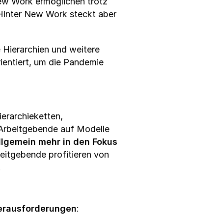
ew Work ermöglichen trotz
 Hinter New Work steckt aber
 Hierarchien und weitere
entiert, um die Pandemie
ierarchieketten,
 Arbeitgebende auf Modelle
allgemein mehr in den Fokus
beitgebende profitieren von
.
erausforderungen
: