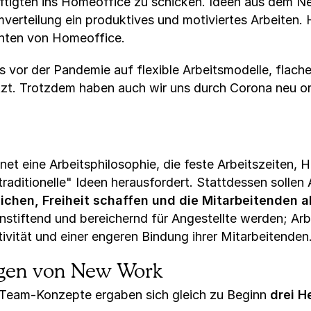
ftigten ins Homeoffice zu schicken. Ideen aus dem N
mverteilung ein produktives und motiviertes Arbeiten.
chten von Homeoffice.
 vor der Pandemie auf flexible Arbeitsmodelle, flache
t. Trotzdem haben auch wir uns durch Corona neu ori
et eine Arbeitsphilosophie, die feste Arbeitszeiten, H
raditionelle" Ideen herausfordert. Stattdessen sollen
glichen, Freiheit schaffen und die Mitarbeitenden 
innstiftend und bereichernd für Angestellte werden; Ar
tivität und einer engeren Bindung ihrer Mitarbeitenden
ngen von New Work
r Team-Konzepte ergaben sich gleich zu Beginn
drei H