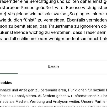
Trauernder eine Berechtigung und sollten daher erns
rstorbene Person geäußert wird. Ebenso wichtig ist es
nde) Vergleiche wie beispielsweise „So ging es mir b
 wie du dich fühlst” zu vermeiden. Ebenfalls vermiede
rson zu bemitleiden, das Trauerthema zu ignorieren od
ußenstehende wichtig zu verstehen, dass Trauer sehr i
Trauerfall schlimmer oder weniger bedeutsam macht al
es dagegen, der trauernden Person Verständnis und Ged
rinnerungen zu teilen und bei ihr zu erfragen, was sie
ierungen können hierfür für Teammitglieder Trauernd
Details
sbar. Mir fehlen die Worte, ich weiß gar nicht, was ich sagen 
Cookies
h in den Arm nehmen?”
nhalte und Anzeigen zu personalisieren, Funktionen für soziale
erstmal gar nicht?”
Website zu analysieren. Außerdem geben wir Informationen zu I
der verstorbenen Person)
sprechen?”
r soziale Medien, Werbung und Analysen weiter. Unsere Partner