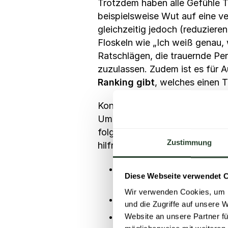
Trotzdem haben alle Gefühle 
beispielsweise Wut auf eine ve
gleichzeitig jedoch (reduziere
Floskeln wie „Ich weiß genau,
Ratschlägen, die trauernde Pe
zuzulassen. Zudem ist es für A
Ranking gibt
, welches einen 
Konstruktiv und hilfreich ist 
Umarmung anzubieten, mit ihr E
folgenden empathischen Formul
Zustimmung
hilfreich sein:
„Was passiert ist, ist unfas
Diese Webseite verwendet 
Oder darf ich dich einfac
Wir verwenden Cookies, um I
„Möchtest du reden? Oder 
und die Zugriffe auf unsere 
„Möchtest du über
(Name 
Website an unsere Partner fü