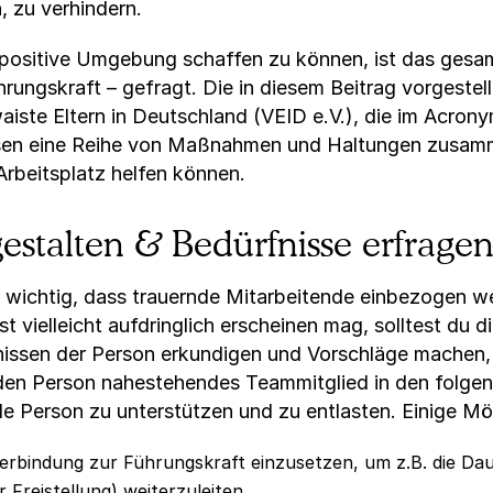
, zu verhindern.
positive Umgebung schaffen zu können, ist das gesa
ührungskraft – gefragt. Die in diesem Beitrag vorgest
iste Eltern in Deutschland (VEID e.V.), die im Acron
ssen eine Reihe von Maßnahmen und Haltungen zusamm
rbeitsplatz helfen können.
estalten & Bedürfnisse erfrage
es wichtig, dass trauernde Mitarbeitende einbezogen we
st vielleicht aufdringlich erscheinen mag, solltest du
ssen der Person erkundigen und Vorschläge machen, d
rnden Person nahestehendes Teammitglied in den fol
e Person zu unterstützen und zu entlasten. Einige Mögl
erbindung zur Führungskraft einzusetzen, um z.B. die Daue
Freistellung) weiterzuleiten.