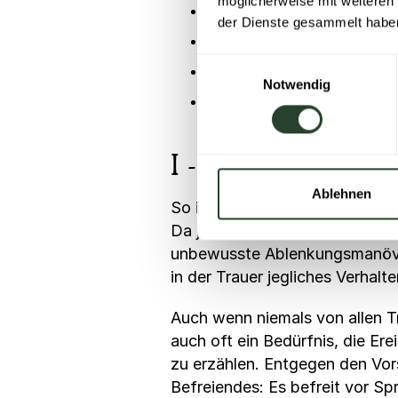
möglicherweise mit weiteren
„Wie war
(Name der versto
der Dienste gesammelt habe
„Möchtest du mir erzählen, 
Einwilligungsauswahl
„Wie kommst du damit zur
Notwendig
„Wie kann ich dir konkret 
I - Individualität
Ablehnen
So individuell jeder Mensch ist
Da jede Person anders trauert 
unbewusste Ablenkungsmanöver,
in der Trauer jegliches Verhalte
Auch wenn niemals von allen T
auch oft ein Bedürfnis, die E
zu erzählen. Entgegen den Vors
Befreiendes: Es befreit vor Sp