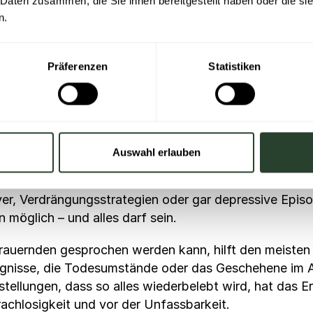
 Daten zusammen, die Sie ihnen bereitgestellt haben oder die s
rbenen Person)
so, was gefiel dir an
(ihr oder ihm)
am best
n.
wie es passiert ist?”
echt?”
Präferenzen
Statistiken
helfen, z.B. bei der Kommunikation mit unserer Führungskr
 & Informationen einholen
Auswahl erlauben
, so unterschiedlich zeigen sich auch Trauer und der T
oder mit ihrer Trauer umgeht, können die Länge und Int
 Verdrängungsstrategien oder gar depressive Episoden
n möglich – und alles darf sein.
rauernden gesprochen werden kann, hilft den meisten 
reignisse, die Todesumstände oder das Geschehene im 
tellungen, dass so alles wiederbelebt wird, hat das 
rachlosigkeit und vor der Unfassbarkeit.