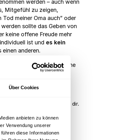
t genommen werden – auch wenn
, Mitgefühl zu zeigen,
eim Tod meiner Oma auch” oder
n werden sollte das Geben von
er keine offene Freude mehr
ndividuell ist und
es kein
s einen anderen.
uld entgegen zu bringen, eine
 gerade benötigt. Die
er in der Kommunikation
Über Cookies
soll. Ich bleibe jetzt hier bei dir.
 Medien anbieten zu können
hrer Verwendung unserer
 führen diese Informationen